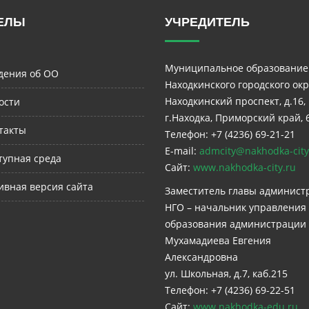
ЕЛЫ
УЧРЕДИТЕЛЬ
Муниципальное образование
дения об ОО
Находкинского городского окр
Находкинский проспект, д.16,
ости
г.Находка, Приморский край, 
такты
Телефон: +7 (4236) 69-21-21
E-mail:
admcity@nakhodka-city
тупная среда
Сайт:
www.nakhodka-city.ru
ивная версия сайта
Заместитель главы админист
НГО – начальник управления
образования администрации
Мухамадиева Евгения
Александровна
ул. Школьная, д.7, каб.215
Телефон: +7 (4236) 69-22-51
Сайт:
www.nakhodka-edu.ru