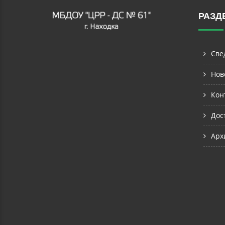
РАЗД
Све
Нов
Кон
Дос
Арх