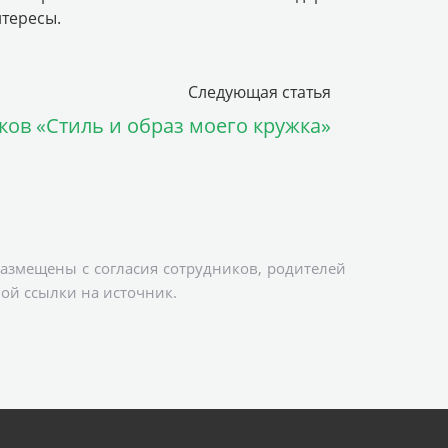
нтересы.
Следующая статья
ков «Стиль и образ моего кружка»
азмещены с согласия сотрудников, родителей
ой ссылки на источник.