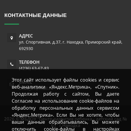
КОНТАКТНЫЕ ДАННЫЕ
АДРЕС
ул. Спортивная, д.37
,
г. Находка
,
Приморский край
,
692930
ТЕЛЕФОН
(4236) 63-67-83
Этот сайт использует файлы cookies и сервис
EMAIL
веб-аналитики «Яндекс.Метрика», «Спутник».
Dcad_61@mail.ru
Продолжая работу с сайтом, Вы даете
Согласие на использование cookie-файлов на
обработку персональных данных сервисом
«Яндекс.Метрика». Если Вы не хотите, чтобы
2026 © МБДОУ "Центр развития ребенка - детский сад №
ваши данные обрабатывались, Вы можете
61" г.Находка
отключить cookie-файлы в настройках