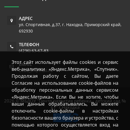
АДРЕС
ул. Спортивная, д.37
,
г. Находка
,
Приморский край
,
692930
ТЕЛЕФОН
(4236) 63-67-83
Этот сайт использует файлы cookies и сервис
EMAIL
веб-аналитики «Яндекс.Метрика», «Спутник».
Dcad_61@mail.ru
Продолжая работу с сайтом, Вы даете
Согласие на использование cookie-файлов на
обработку персональных данных сервисом
«Яндекс.Метрика». Если Вы не хотите, чтобы
2026 © МБДОУ "Центр развития ребенка - детский сад №
ваши данные обрабатывались, Вы можете
61" г.Находка
отключить cookie-файлы в настройках
безопасности вашего браузера и устройства, с
помощью которого осуществляется вход на